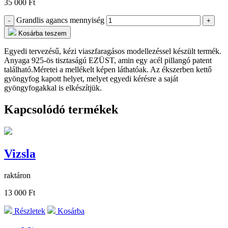
35 000
Ft
Grandlis agancs mennyiség
-
+
Kosárba teszem
Egyedi tervezésű, kézi viaszfaragásos modellezéssel készült termék.
Anyaga 925-ös tisztaságú EZÜST, amin egy acél pillangó patent
található.Méretei a mellékelt képen láthatóak. Az ékszerben kettő
gyöngyfog kapott helyet, melyet egyedi kérésre a saját
gyöngyfogakkal is elkészítjük.
Kapcsolódó termékek
Vizsla
raktáron
13 000 Ft
Részletek
Kosárba