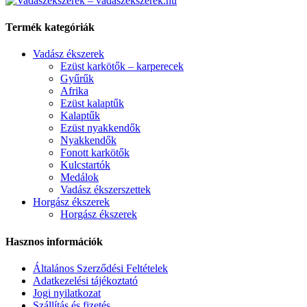
Termék kategóriák
Vadász ékszerek
Ezüst karkötők – karperecek
Gyűrűk
Afrika
Ezüst kalaptűk
Kalaptűk
Ezüst nyakkendők
Nyakkendők
Fonott karkötők
Kulcstartók
Medálok
Vadász ékszerszettek
Horgász ékszerek
Horgász ékszerek
Hasznos információk
Általános Szerződési Feltételek
Adatkezelési tájékoztató
Jogi nyilatkozat
Szállítás és fizetés