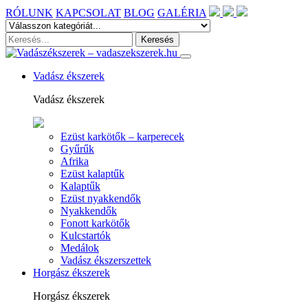
RÓLUNK
KAPCSOLAT
BLOG
GALÉRIA
Vadász ékszerek
Vadász ékszerek
Ezüst karkötők – karperecek
Gyűrűk
Afrika
Ezüst kalaptűk
Kalaptűk
Ezüst nyakkendők
Nyakkendők
Fonott karkötők
Kulcstartók
Medálok
Vadász ékszerszettek
Horgász ékszerek
Horgász ékszerek