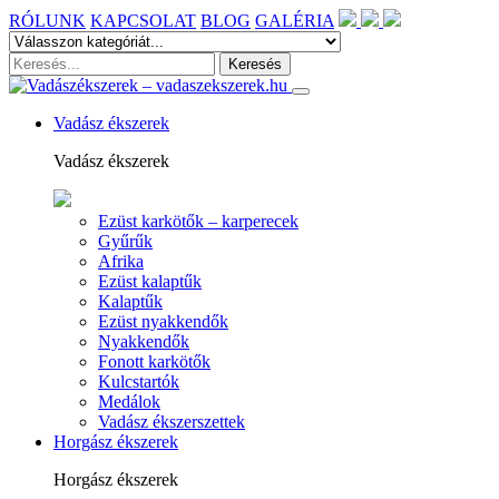
RÓLUNK
KAPCSOLAT
BLOG
GALÉRIA
Vadász ékszerek
Vadász ékszerek
Ezüst karkötők – karperecek
Gyűrűk
Afrika
Ezüst kalaptűk
Kalaptűk
Ezüst nyakkendők
Nyakkendők
Fonott karkötők
Kulcstartók
Medálok
Vadász ékszerszettek
Horgász ékszerek
Horgász ékszerek